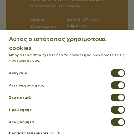
Αρχική
Δείκτης Μάζας
Σώματος
Βιογραφικό
Άρθρα
Υπηρεσίες
Αυτός ο ιστότοπος χρησιμοποιεί
Επικοινωνία
Προγράμματα
cookies
Μπορείτε να αποδεχτείτε όλα τα cookies ή να διαχειριστείτε τις
προτιμήσεις σας.
Αναγκαία
Λειτουργικότητας
Social Media
Στατιστικά
Προώθησης
Αταξινόμητα
Πολιτική Απορρήτου & Συμμόρφωση GDPR
Προβολή λεπτομερειών