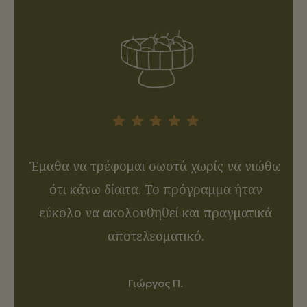
ες
Έμαθα να τρέφομαι σωστά χωρίς να νιώθω
 τον
ότι κάνω δίαιτα. Το πρόγραμμα ήταν
αν
 να
εύκολο να ακολουθηθεί και πραγματικά
συ
υ.
αποτελεσματικό.
Γιώργος Π.